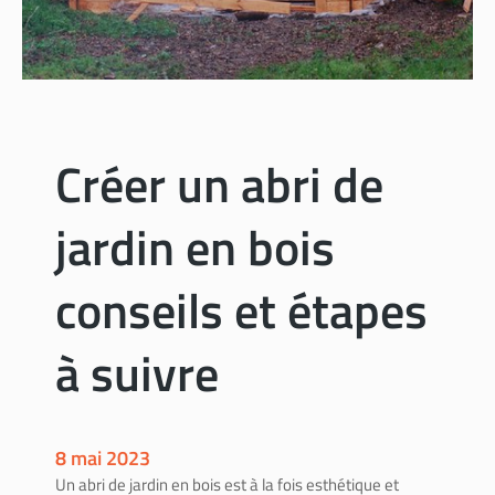
a
v
a
l
e
u
Créer un abri de
r
d
jardin en bois
e
s
a
conseils et étapes
m
a
à suivre
i
s
o
n
8 mai 2023
g
Un abri de jardin en bois est à la fois esthétique et