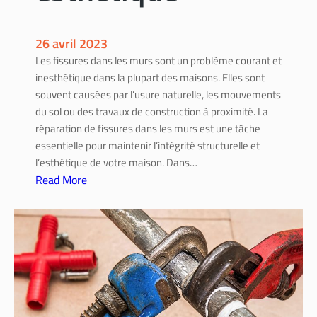
e
r
i
l
26 avril 2023
s
Les fissures dans les murs sont un problème courant et
e
inesthétique dans la plupart des maisons. Elles sont
t
souvent causées par l’usure naturelle, les mouvements
é
du sol ou des travaux de construction à proximité. La
t
réparation de fissures dans les murs est une tâche
a
essentielle pour maintenir l’intégrité structurelle et
p
l’esthétique de votre maison. Dans…
e
Read More
s
:
à
R
s
é
u
p
i
a
v
r
r
a
e
t