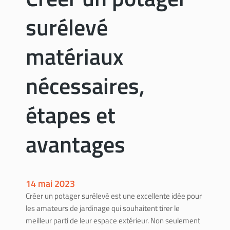
a
u
i
surélevé
r
l
e
l
s
matériaux
é
o
e
l
s
nécessaires,
i
d
étapes et
e
e
t
avantages
e
s
t
h
14 mai 2023
é
Créer un potager surélevé est une excellente idée pour
t
les amateurs de jardinage qui souhaitent tirer le
i
meilleur parti de leur espace extérieur. Non seulement
q