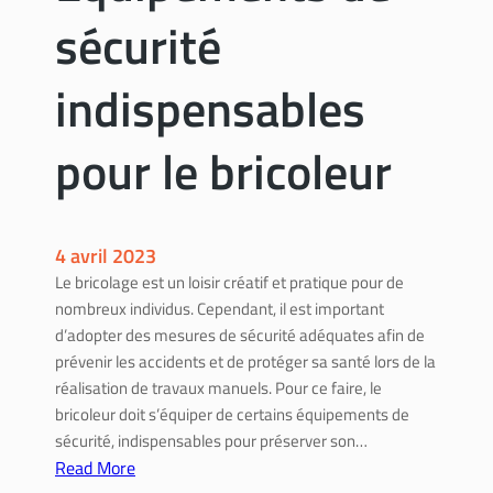
n
o
sécurité
e
b
p
l
o
è
indispensables
u
m
r
e
pour le bricoleur
e
s
n
d
f
e
a
p
4 avril 2023
n
l
Le bricolage est un loisir créatif et pratique pour de
t
o
nombreux individus. Cependant, il est important
s
m
d’adopter des mesures de sécurité adéquates afin de
c
b
prévenir les accidents et de protéger sa santé lors de la
o
e
réalisation de travaux manuels. Pour ce faire, le
n
r
bricoleur doit s’équiper de certains équipements de
s
i
sécurité, indispensables pour préserver son…
e
e
Read More
i
c
: