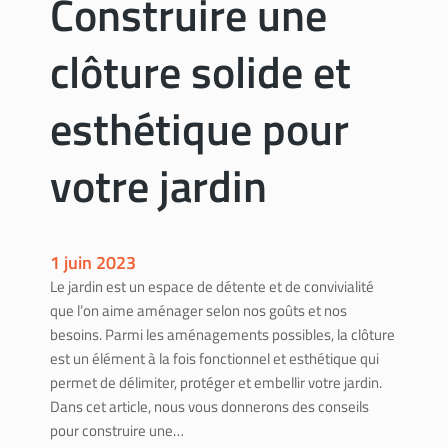
Construire une
n
b
clôture solide et
é
t
o
esthétique pour
n
m
votre jardin
a
t
é
r
1 juin 2023
i
Le jardin est un espace de détente et de convivialité
a
que l’on aime aménager selon nos goûts et nos
u
besoins. Parmi les aménagements possibles, la clôture
x
est un élément à la fois fonctionnel et esthétique qui
n
permet de délimiter, protéger et embellir votre jardin.
é
Dans cet article, nous vous donnerons des conseils
c
pour construire une…
e