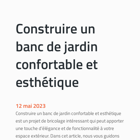
r
s
u
Construire un
r
é
banc de jardin
l
e
v
confortable et
é
m
esthétique
a
t
é
r
12 mai 2023
i
Construire un banc de jardin confortable et esthétique
a
est un projet de bricolage intéressant qui peut apporter
u
une touche d’élégance et de fonctionnalité à votre
x
espace extérieur. Dans cet article, nous vous guidons
n