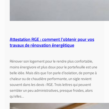
u
r
l
e
b
r
Attestation RGE : comment l’obtenir pour vos
i
travaux de rénovation énergétique
c
o
l
Rénover son logement pour le rendre plus confortable,
e
moins énergivore et plus doux pour le portefeuille est une
u
belle idée. Mais dès que l’on parle d’isolation, de pompe à
r
chaleur ou de chaudière performante, un sigle revient
souvent dans les devis : RGE. Trois lettres qui peuvent
sembler un peu administratives, presque froides, alors
qu’elles…