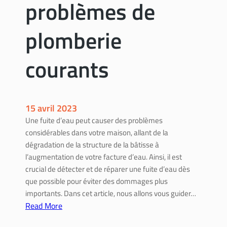
problèmes de
e
s
m
plomberie
u
r
courants
s
c
o
n
15 avril 2023
s
Une fuite d’eau peut causer des problèmes
e
considérables dans votre maison, allant de la
i
dégradation de la structure de la bâtisse à
l
l’augmentation de votre facture d’eau. Ainsi, il est
s
crucial de détecter et de réparer une fuite d’eau dès
p
que possible pour éviter des dommages plus
o
importants. Dans cet article, nous allons vous guider…
u
Read More
r
:
u