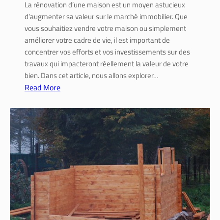
b
La rénovation d’une maison est un moyen astucieux
l
d’augmenter sa valeur sur le marché immobilier. Que
e
vous souhaitiez vendre votre maison ou simplement
e
améliorer votre cadre de vie, il est important de
t
concentrer vos efforts et vos investissements sur des
e
travaux qui impacteront réellement la valeur de votre
s
bien. Dans cet article, nous allons explorer…
t
Read More
h
:
é
A
t
u
i
g
q
m
u
e
e
n
t
e
r
l