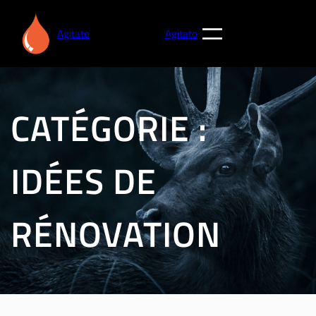
Aller
au
Agitato
Agitato
contenu
CATÉGORIE :
IDÉES DE
RÉNOVATION