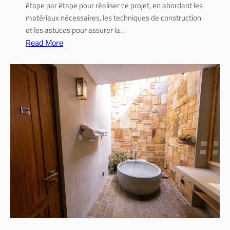
étape par étape pour réaliser ce projet, en abordant les
é
matériaux nécessaires, les techniques de construction
c
et les astuces pour assurer la…
e
Read More
s
:
s
C
a
o
i
n
r
s
e
t
s
r
,
u
é
i
t
r
a
e
p
u
e
n
s
b
e
a