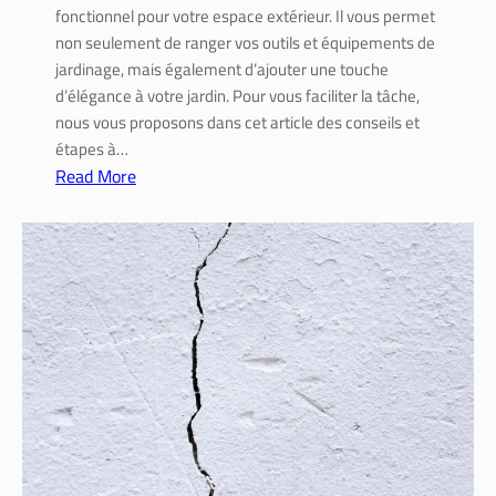
r
fonctionnel pour votre espace extérieur. Il vous permet
â
non seulement de ranger vos outils et équipements de
c
jardinage, mais également d’ajouter une touche
e
d’élégance à votre jardin. Pour vous faciliter la tâche,
à
nous vous proposons dans cet article des conseils et
l
étapes à…
a
Read More
r
:
é
C
n
r
o
é
v
e
a
r
t
u
i
n
o
a
n
b
l
r
e
i