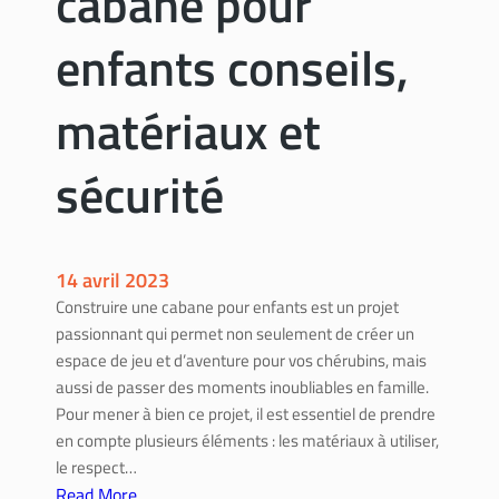
cabane pour
u
s
:
enfants conseils,
t
g
h
u
é
matériaux et
i
t
d
i
sécurité
e
q
é
u
t
e
a
14 avril 2023
p
Construire une cabane pour enfants est un projet
e
passionnant qui permet non seulement de créer un
p
espace de jeu et d’aventure pour vos chérubins, mais
a
aussi de passer des moments inoubliables en famille.
r
Pour mener à bien ce projet, il est essentiel de prendre
é
en compte plusieurs éléments : les matériaux à utiliser,
t
le respect…
a
Read More
p