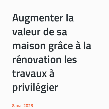
t
n
a
c
Augmenter la
v
d
a
e
n
valeur de sa
j
t
a
a
r
maison grâce à la
g
d
e
i
s
rénovation les
n
c
travaux à
o
n
f
privilégier
o
r
t
a
8 mai 2023