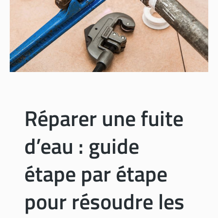
i
o
n
d
e
f
i
s
s
Réparer une fuite
u
r
d’eau : guide
e
s
d
étape par étape
a
n
pour résoudre les
s
l