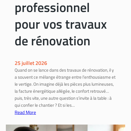
professionnel
e
o
s
s
pour vos travaux
d
t
é
r
m
a
de rénovation
a
v
r
a
c
u
h
x
25 juillet 2026
e
d
Quand on se lance dans des travaux de rénovation, il y
s
e
a souvent ce mélange étrange entre l’enthousiasme et
p
r
le vertige. On imagine déjà les pièces plus lumineuses,
o
é
la facture énergétique allégée, le confort retrouvé…
u
n
puis, très vite, une autre question s’invite à la table : à
r
o
qui confier le chantier ? Et si les…
o
v
Read More
b
a
:
t
t
A
e