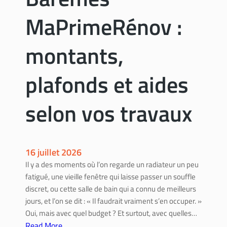
x
n
d
MaPrimeRénov :
o
e
v
r
:
montants,
é
c
n
o
plafonds et aides
o
m
v
m
a
selon vos travaux
e
t
n
i
t
o
c
n
16 juillet 2026
h
Il y a des moments où l’on regarde un radiateur un peu
o
fatigué, une vieille fenêtre qui laisse passer un souffle
i
discret, ou cette salle de bain qui a connu de meilleurs
s
jours, et l’on se dit : « Il faudrait vraiment s’en occuper. »
i
Oui, mais avec quel budget ? Et surtout, avec quelles…
r
Read More
l