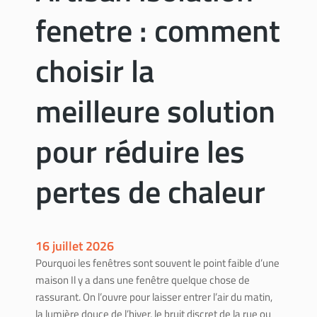
o
o
fenetre : comment
v
u
:
r
m
v
choisir la
o
o
n
t
meilleure solution
t
r
a
e
pour réduire les
n
r
t
é
s
n
pertes de chaleur
,
o
p
v
l
a
a
t
16 juillet 2026
f
i
Pourquoi les fenêtres sont souvent le point faible d’une
o
o
maison Il y a dans une fenêtre quelque chose de
n
n
rassurant. On l’ouvre pour laisser entrer l’air du matin,
d
la lumière douce de l’hiver, le bruit discret de la rue ou