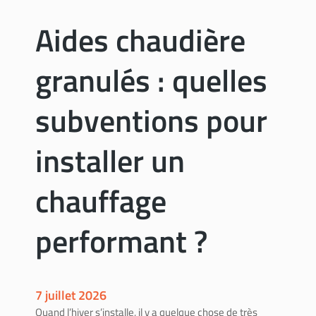
o
v
n
Aides chaudière
a
f
u
e
x
granulés : quelles
n
e
t
subventions pour
r
e
installer un
:
c
chauffage
o
m
m
performant ?
e
n
t
c
7 juillet 2026
h
Quand l’hiver s’installe, il y a quelque chose de très