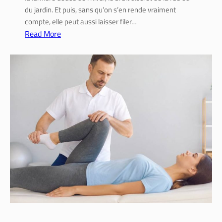
s
du jardin. Et puis, sans qu’on s’en rende vraiment
e
compte, elle peut aussi laisser filer…
t
Read More
a
:
i
A
d
r
e
t
s
i
s
s
e
a
l
n
o
i
n
s
v
o
o
l
s
a
t
t
r
i
a