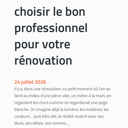
a
h
choisir le bon
t
o
i
i
professionnel
o
s
n
i
pour votre
r
l
e
rénovation
b
o
n
p
24 juillet 2026
r
Il y a, dans une rénovation, ce petit moment où l’on se
o
tient au milieu d’une pièce vide, un mètre à la main, en
f
regardant les murs comme on regarderait une page
e
blanche. On imagine déjà la lumière, les matières, les
s
couleurs… puis très vite, la réalité revient avec ses
s
devis, ses délais, ses normes,…
i