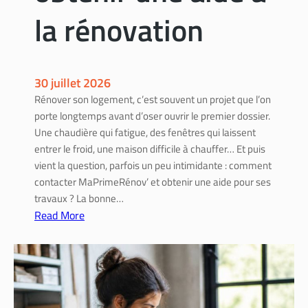
e
la rénovation
n
t
c
h
30 juillet 2026
o
Rénover son logement, c’est souvent un projet que l’on
i
porte longtemps avant d’oser ouvrir le premier dossier.
s
Une chaudière qui fatigue, des fenêtres qui laissent
i
entrer le froid, une maison difficile à chauffer… Et puis
r
vient la question, parfois un peu intimidante : comment
u
contacter MaPrimeRénov’ et obtenir une aide pour ses
n
travaux ? La bonne…
p
Read More
r
:
o
C
f
o
e
n
s
t
s