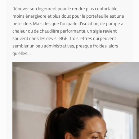
s
Rénover son logement pour le rendre plus confortable,
s
moins énergivore et plus doux pour le portefeuille est une
i
belle idée. Mais dès que l’on parle d’isolation, de pompe à
o
chaleur ou de chaudière performante, un sigle revient
n
souvent dans les devis : RGE. Trois lettres qui peuvent
n
sembler un peu administratives, presque froides, alors
e
qu’elles…
l
d
e
b
r
i
c
o
l
a
g
e