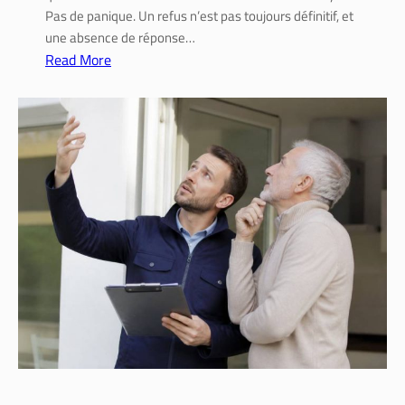
Pas de panique. Un refus n’est pas toujours définitif, et
o
une absence de réponse…
s
Read More
t
:
r
C
a
o
v
m
a
m
u
e
x
n
d
t
e
f
r
a
é
i
n
r
o
e
v
u
a
n
t