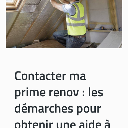
u
n
x
e
?
r
g
é
t
i
q
u
e
Contacter ma
R
G
prime renov : les
E
:
c
démarches pour
o
m
obtenir une aide à
m