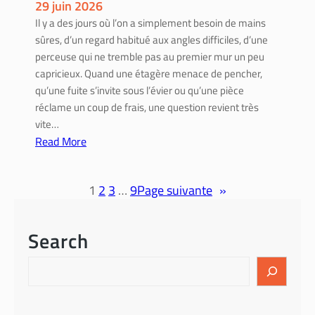
s
29 juin 2026
s
p
Il y a des jours où l’on a simplement besoin de mains
s
e
sûres, d’un regard habitué aux angles difficiles, d’une
u
r
perceuse qui ne tremble pas au premier mur un peu
b
t
capricieux. Quand une étagère menace de pencher,
v
e
qu’une fuite s’invite sous l’évier ou qu’une pièce
e
s
réclame un coup de frais, une question revient très
n
d
vite…
t
e
Read More
i
c
:
o
h
A
n
a
1
2
3
…
9
Page suivante
»
r
s
l
t
p
e
i
o
Search
u
s
u
r
a
r
S
n
i
e
s
n
a
l
s
r