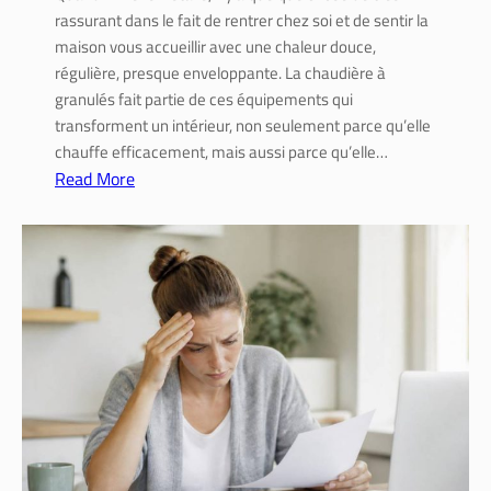
o
rassurant dans le fait de rentrer chez soi et de sentir la
i
maison vous accueillir avec une chaleur douce,
s
régulière, presque enveloppante. La chaudière à
i
granulés fait partie de ces équipements qui
r
transforment un intérieur, non seulement parce qu’elle
l
chauffe efficacement, mais aussi parce qu’elle…
a
Read More
m
:
e
A
i
i
l
d
l
e
e
s
u
c
r
h
e
a
s
u
o
d
l