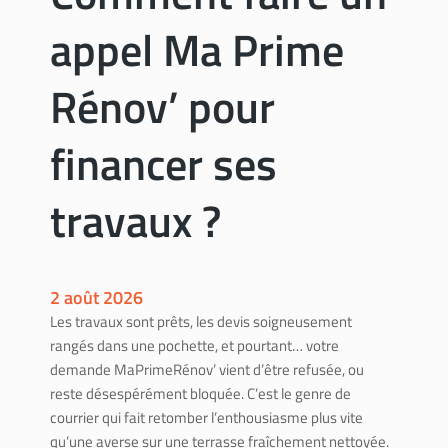
m
appel Ma Prime
m
e
n
Rénov’ pour
t
l
financer ses
’
o
travaux ?
b
t
e
n
2 août 2026
i
Les travaux sont prêts, les devis soigneusement
r
rangés dans une pochette, et pourtant… votre
p
demande MaPrimeRénov’ vient d’être refusée, ou
o
reste désespérément bloquée. C’est le genre de
u
courrier qui fait retomber l’enthousiasme plus vite
r
qu’une averse sur une terrasse fraîchement nettoyée.
v