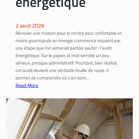
énergétique
o
u
r
f
2 août 2026
i
Rénover une maison pour la rendre plus confortable et
n
moins gourmande en énergie commence souvent par
a
une étape que l’on aimerait parfois sauter : l’audit
n
énergétique. Sur le papier, le mot semble un peu
c
sérieux, presque administratif. Pourtant, bien réalisé,
e
cet audit devient une véritable feuille de route. Il
r
permet de comprendre où s’en vont…
s
Read More
e
:
s
A
t
u
r
d
a
i
v
t
a
é