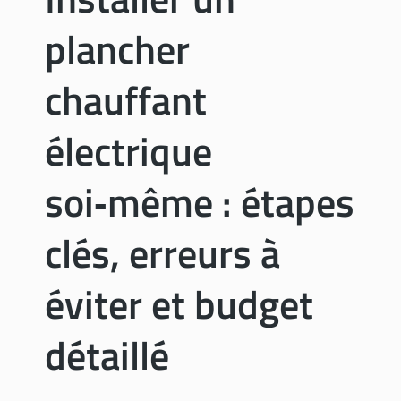
e
m
r
plancher
o
é
t
n
a
chauffant
o
b
v
l
électrique
a
e
t
m
i
soi‑même : étapes
u
o
r
n
a
clés, erreurs à
l
:
éviter et budget
g
a
détaillé
i
n
d
e