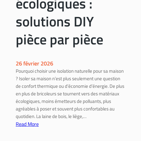
écologiques :
n
t
solutions DIY
é
l
pièce par pièce
e
c
t
r
26 février 2026
i
Pourquoi choisir une isolation naturelle pour sa maison
q
? Isoler sa maison n’est plus seulement une question
u
de confort thermique ou d’économie d’énergie. De plus
e
en plus de bricoleurs se tournent vers des matériaux
s
écologiques, moins émetteurs de polluants, plus
o
agréables à poser et souvent plus confortables au
i
quotidien. La laine de bois, le liège,…
‑
Read More
m
:
ê
I