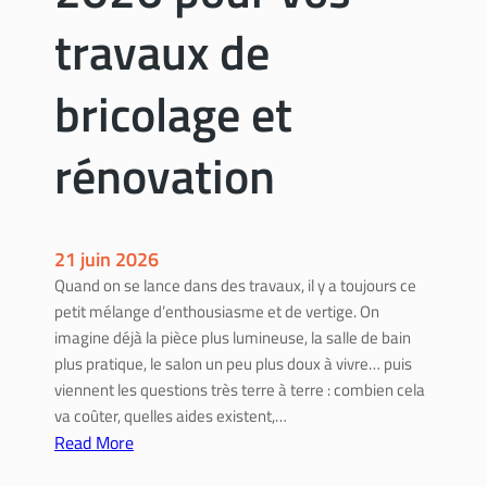
t
travaux de
r
e
bricolage et
p
r
rénovation
i
s
e
e
21 juin 2026
s
Quand on se lance dans des travaux, il y a toujours ce
t
petit mélange d’enthousiasme et de vertige. On
r
imagine déjà la pièce plus lumineuse, la salle de bain
g
plus pratique, le salon un peu plus doux à vivre… puis
e
viennent les questions très terre à terre : combien cela
a
va coûter, quelles aides existent,…
v
Read More
a
:
n