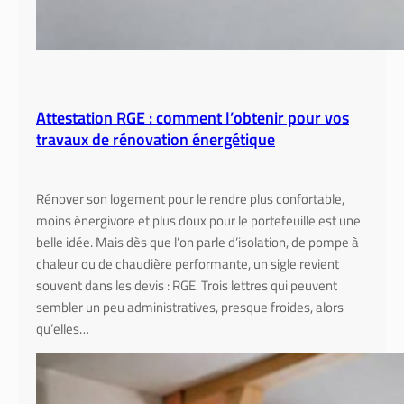
r
t
i
a
a
i
u
l
x
l
Attestation RGE : comment l’obtenir pour vos
é
é
travaux de rénovation énergétique
c
o
l
Rénover son logement pour le rendre plus confortable,
o
moins énergivore et plus doux pour le portefeuille est une
g
belle idée. Mais dès que l’on parle d’isolation, de pompe à
i
chaleur ou de chaudière performante, un sigle revient
q
souvent dans les devis : RGE. Trois lettres qui peuvent
u
sembler un peu administratives, presque froides, alors
e
qu’elles…
s
:
s
o