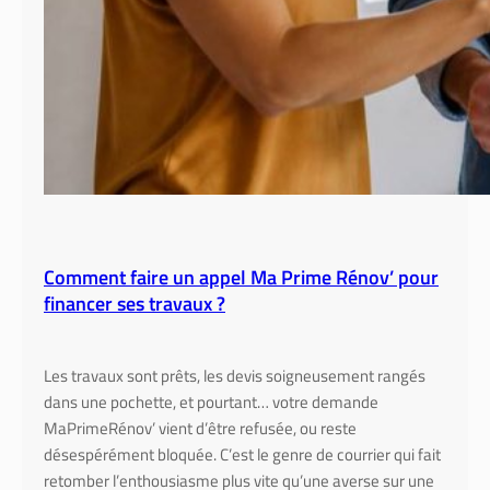
p
i
è
c
e
Comment faire un appel Ma Prime Rénov’ pour
financer ses travaux ?
Les travaux sont prêts, les devis soigneusement rangés
dans une pochette, et pourtant… votre demande
MaPrimeRénov’ vient d’être refusée, ou reste
désespérément bloquée. C’est le genre de courrier qui fait
retomber l’enthousiasme plus vite qu’une averse sur une