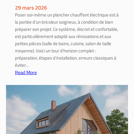
p
29 mars 2026
l
Poser soi‑même un plancher chauffant électrique est à
a
la portée d’un bricoleur soigneux, à condition de bien
c
préparer son projet. Ce système, discret et confortable,
e
est particulièrement adapté aux rénovations et aux
,
petites pièces (salle de bains, cuisine, salon de taille
m
moyenne). Voici un tour d’horizon complet :
a
préparation, étapes d’installation, erreurs classiques à
t
éviter…
é
Read More
r
:
i
I
a
n
u
s
x
t
e
a
t
l
é
l