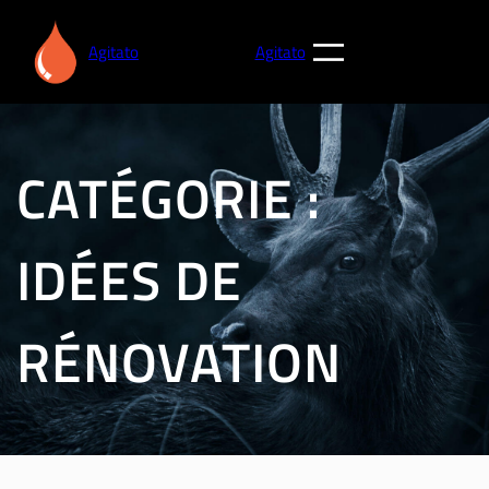
Aller
au
Agitato
Agitato
contenu
CATÉGORIE :
IDÉES DE
RÉNOVATION