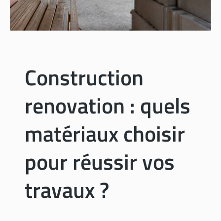
l
o
r
i
f
i
Construction
q
u
renovation : quels
e
:
c
matériaux choisir
o
m
pour réussir vos
m
e
travaux ?
n
t
l
’