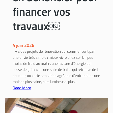
i
financer vos
c
a
travaux￼
p
:
s
o
4 juin 2026
l
Il y a des projets de rénovation qui commencent par
u
une envie très simple : mieux vivre chez soi. Un peu
t
moins de froid au matin, une facture d’énergie qui
i
cesse de grimacer, une salle de bains qui retrouve de la
o
douceur, ou cette sensation agréable d’entrer dans une
n
maison plus saine, plus lumineuse, plus…
s
Read More
e
:
t
A
é
i
t
d
a