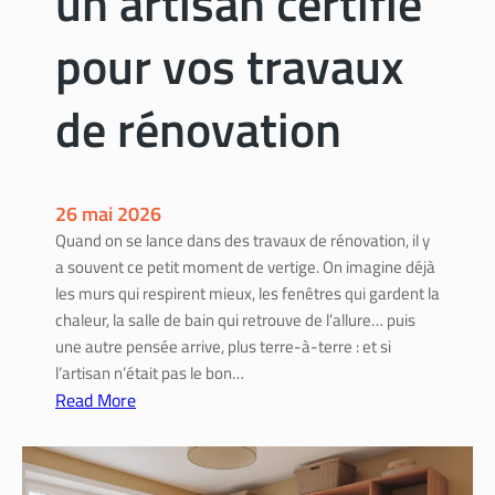
un artisan certifié
e
r
:
e
pour vos travaux
c
i
o
n
de rénovation
m
t
m
é
e
r
n
i
26 mai 2026
t
e
Quand on se lance dans des travaux de rénovation, il y
e
u
a souvent ce petit moment de vertige. On imagine déjà
n
r
les murs qui respirent mieux, les fenêtres qui gardent la
b
chaleur, la salle de bain qui retrouve de l’allure… puis
é
une autre pensée arrive, plus terre-à-terre : et si
n
l’artisan n’était pas le bon…
é
Read More
f
:
i
A
c
n
i