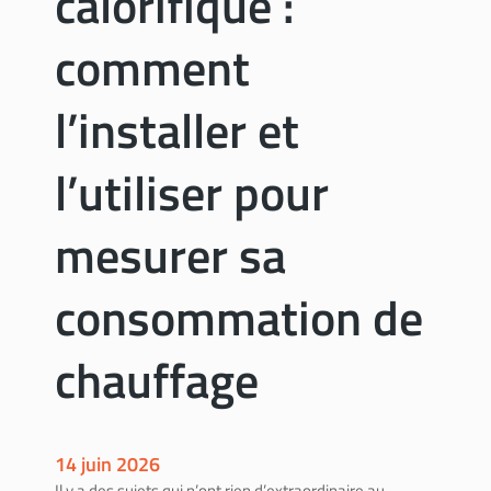
calorifique :
o
s
comment
t
r
l’installer et
a
v
l’utiliser pour
a
u
x
mesurer sa
d
e
consommation de
b
r
chauffage
i
c
o
l
a
14 juin 2026
g
Il y a des sujets qui n’ont rien d’extraordinaire au