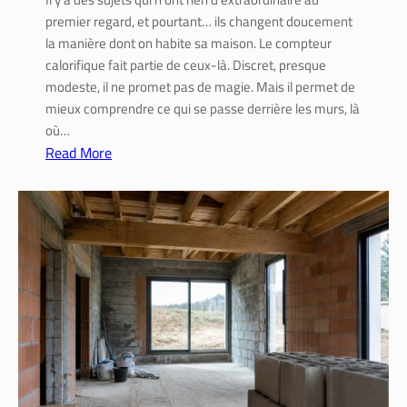
e
premier regard, et pourtant… ils changent doucement
e
la manière dont on habite sa maison. Le compteur
t
calorifique fait partie de ceux-là. Discret, presque
r
modeste, il ne promet pas de magie. Mais il permet de
é
mieux comprendre ce qui se passe derrière les murs, là
n
où…
o
Read More
v
:
a
C
t
o
i
m
o
p
n
t
e
u
r
c
a