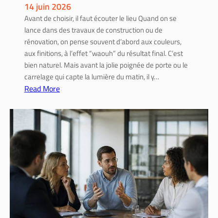
14 juin 2026
i
Avant de choisir, il faut écouter le lieu Quand on se
n
lance dans des travaux de construction ou de
s
rénovation, on pense souvent d’abord aux couleurs,
t
aux finitions, à l’effet “waouh” du résultat final. C’est
a
bien naturel. Mais avant la jolie poignée de porte ou le
l
carrelage qui capte la lumière du matin, il y…
l
Read More
e
:
r
C
e
o
t
n
l
s
’
t
u
r
t
u
i
c
l
t
i
i
s