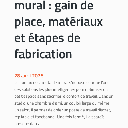
mural : gain de
o
a
u
v
place, matériaux
v
a
e
u
et étapes de
r
x
u
￼
n
fabrication
a
r
t
i
28 avril 2026
s
Le bureau escamotable mural s’impose comme l’une
a
des solutions les plus intelligentes pour optimiser un
n
petit espace sans sacrifier le confort de travail. Dans un
c
studio, une chambre d’ami, un couloir large ou même
e
un salon, il permet de créer un poste de travail discret,
r
repliable et fonctionnel. Une fois fermé, il disparaît
t
presque dans…