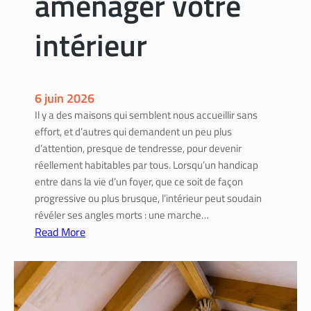
aménager votre
m
s
a
o
intérieur
t
m
é
m
r
a
i
t
6 juin 2026
a
i
Il y a des maisons qui semblent nous accueillir sans
u
o
effort, et d’autres qui demandent un peu plus
x
n
d’attention, presque de tendresse, pour devenir
c
d
réellement habitables par tous. Lorsqu’un handicap
h
e
entre dans la vie d’un foyer, que ce soit de façon
o
c
progressive ou plus brusque, l’intérieur peut soudain
i
h
révéler ses angles morts : une marche…
s
a
Read More
i
u
:
r
f
A
p
f
d
o
a
a
u
g