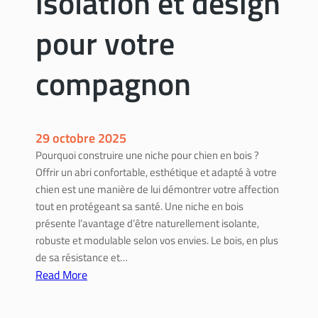
isolation et design
s
s
d
pour votre
a
e
i
u
r
compagnon
x
f
-
r
r
y
o
e
29 octobre 2025
u
r
Pourquoi construire une niche pour chien en bois ?
e
c
Offrir un abri confortable, esthétique et adapté à votre
s
r
chien est une manière de lui démontrer votre affection
o
tout en protégeant sa santé. Une niche en bois
u
présente l’avantage d’être naturellement isolante,
s
robuste et modulable selon vos envies. Le bois, en plus
t
de sa résistance et…
i
Read More
l
:
l
F