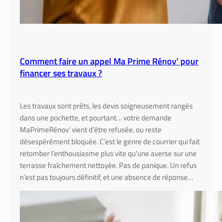
r
t
,
i
s
Comment faire un appel Ma Prime Rénov’ pour
o
financer ses travaux ?
l
a
t
Les travaux sont prêts, les devis soigneusement rangés
i
dans une pochette, et pourtant… votre demande
o
MaPrimeRénov’ vient d’être refusée, ou reste
n
désespérément bloquée. C’est le genre de courrier qui fait
e
retomber l’enthousiasme plus vite qu’une averse sur une
t
terrasse fraîchement nettoyée. Pas de panique. Un refus
d
n’est pas toujours définitif, et une absence de réponse…
e
s
i
g