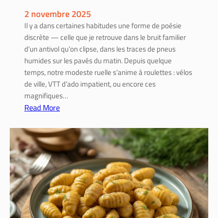
i
n
2 novembre 2025
s
f
Il y a dans certaines habitudes une forme de poésie
r
a
discrète — celle que je retrouve dans le bruit familier
o
c
d’un antivol qu’on clipse, dans les traces de pneus
u
i
humides sur les pavés du matin. Depuis quelque
g
l
temps, notre modeste ruelle s’anime à roulettes : vélos
e
e
de ville, VTT d’ado impatient, ou encore ces
r
e
magnifiques…
e
t
Read More
s
s
:
t
é
I
e
c
n
i
u
s
n
r
t
d
i
a
i
s
l
s
é
l
p
e
e