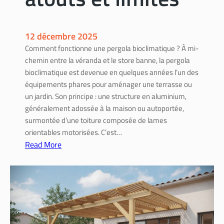
s
i
l
s
é
i
12 décembre 2025
g
b
Comment fonctionne une pergola bioclimatique ? À mi-
è
l
chemin entre la véranda et le store banne, la pergola
r
e
bioclimatique est devenue en quelques années l’un des
e
:
équipements phares pour aménager une terrasse ou
s
g
un jardin. Son principe : une structure en aluminium,
a
u
généralement adossée à la maison ou autoportée,
v
i
surmontée d’une toiture composée de lames
e
d
orientables motorisées. C’est…
c
e
Read More
l
p
:
e
a
P
s
s
e
b
à
r
o
p
g
n
a
o
s
s