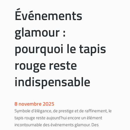
i
l
Événements
a
e
u
c
x
glamour :
t
,
r
b
i
pourquoi le tapis
u
q
d
u
rouge reste
g
e
e
a
t
indispensable
v
e
e
t
c
é
c
t
8 novembre 2025
a
a
Symbole d’élégance, de prestige et de raffinement, le
n
p
tapis rouge reste aujourd’hui encore un élément
a
e
incontournable des événements glamour. Des
p
s