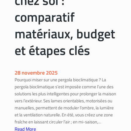
chez soi :
e
o
g
comparatif
n
a
c
i
t
matériaux, budget
n
i
d
o
e
et étapes clés
n
p
n
l
e
a
m
c
28 novembre 2025
e
e
Pourquoi miser sur une pergola bioclimatique ? La
n
d
pergola bioclimatique s’est imposée comme l’une des
t
e
solutions les plus intelligentes pour prolonger la maison
,
s
vers l’extérieur. Ses lames orientables, motorisées ou
a
i
manuelles, permettent de moduler l’ombre, la lumière
t
g
et la ventilation naturelle. En été, vous créez une zone
o
n
fraîche en laissant circuler l’air ; en mi-saison,…
u
Read More
t