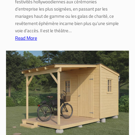
festivités hollywoodiennes aux cérémonies
é
c
d’entreprise les plus soignées, en passant par les
:
l
mariages haut de gamme ou les galas de charité, ce
a
é
revêtement éphémère incarne bien plus qu’une simple
s
s
voie d’accès. Il est le théâtre…
t
Read More
u
:
c
É
e
v
s
é
d
n
e
e
b
m
r
e
i
n
c
t
o
s
l
g
e
l
u