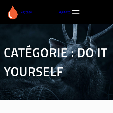
Aller
au
Agitato
Agitato
contenu
CATÉGORIE :
DO IT
YOURSELF