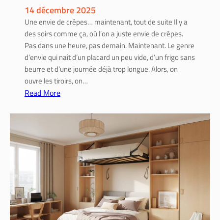
l
14 décembre 2025
i
Une envie de crêpes… maintenant, tout de suite Il y a
e
des soirs comme ça, où l’on a juste envie de crêpes.
r
Pas dans une heure, pas demain. Maintenant. Le genre
:
d’envie qui naît d’un placard un peu vide, d’un frigo sans
c
beurre et d’une journée déjà trop longue. Alors, on
o
ouvre les tiroirs, on…
n
Read More
s
:
e
R
i
e
l
c
s
e
d
t
e
t
b
e
r
c
i
r
c