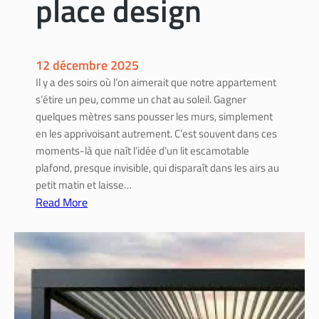
place design
e
i
t
a
s
u
a
12 décembre 2025
x
n
e
Il y a des soirs où l’on aimerait que notre appartement
s
t
s’étire un peu, comme un chat au soleil. Gagner
r
é
quelques mètres sans pousser les murs, simplement
e
t
en les apprivoisant autrement. C’est souvent dans ces
p
a
moments-là que naît l’idée d’un lit escamotable
o
p
plafond, presque invisible, qui disparaît dans les airs au
s
e
petit matin et laisse…
:
s
Read More
m
:
d
é
L
e
t
i
p
h
t
o
o
e
s
d
s
e
e