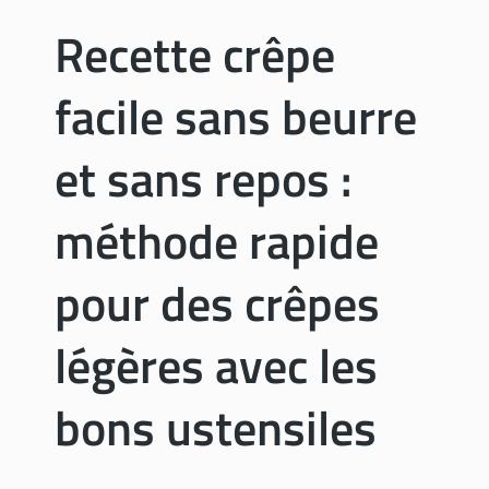
r
Recette crêpe
i
è
facile sans beurre
r
e
i
et sans repos :
n
t
méthode rapide
é
r
pour des crêpes
i
e
u
légères avec les
r
e
bons ustensiles
a
t
e