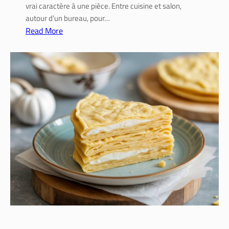
vrai caractère à une pièce. Entre cuisine et salon,
autour d’un bureau, pour…
Read More
:
I
n
s
t
a
l
l
e
r
u
n
e
v
e
r