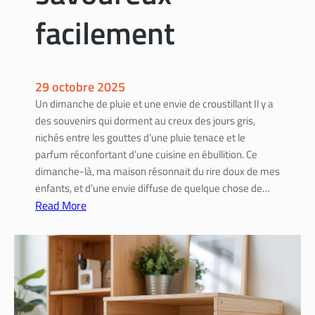
é
facilement
r
i
e
u
29 octobre 2025
r
Un dimanche de pluie et une envie de croustillant Il y a
p
des souvenirs qui dorment au creux des jours gris,
r
nichés entre les gouttes d’une pluie tenace et le
a
parfum réconfortant d’une cuisine en ébullition. Ce
t
dimanche-là, ma maison résonnait du rire doux de mes
i
enfants, et d’une envie diffuse de quelque chose de…
q
Read More
u
:
e
C
e
o
t
m
d
m
u
e