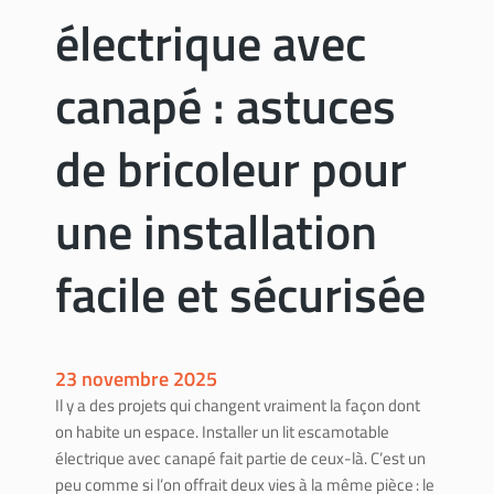
électrique avec
a
b
i
canapé : astuces
o
c
de bricoleur pour
l
i
une installation
m
a
t
facile et sécurisée
i
q
u
e
23 novembre 2025
c
Il y a des projets qui changent vraiment la façon dont
h
on habite un espace. Installer un lit escamotable
e
électrique avec canapé fait partie de ceux-là. C’est un
z
peu comme si l’on offrait deux vies à la même pièce : le