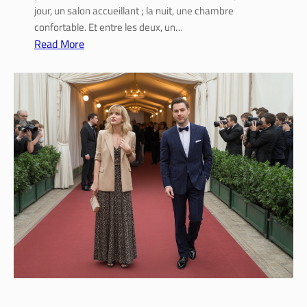
s
jour, un salon accueillant ; la nuit, une chambre
o
confortable. Et entre les deux, un…
i
Read More
:
:
c
L
o
i
m
t
p
e
a
s
r
c
a
a
t
m
i
o
f
t
m
a
a
b
t
l
é
e
r
é