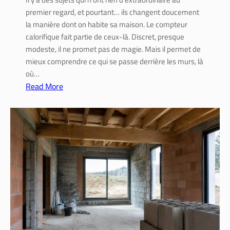
e
premier regard, et pourtant… ils changent doucement
e
la manière dont on habite sa maison. Le compteur
t
calorifique fait partie de ceux-là. Discret, presque
r
modeste, il ne promet pas de magie. Mais il permet de
é
mieux comprendre ce qui se passe derrière les murs, là
n
où…
o
Read More
v
:
a
C
t
o
i
m
o
p
n
t
e
u
r
c
a