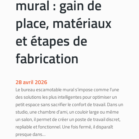
mural : gain de
o
a
u
v
place, matériaux
v
a
e
u
et étapes de
r
x
u
￼
n
fabrication
a
r
t
i
28 avril 2026
s
Le bureau escamotable mural s’impose comme l’une
a
des solutions les plus intelligentes pour optimiser un
n
petit espace sans sacrifier le confort de travail. Dans un
c
studio, une chambre d’ami, un couloir large ou même
e
un salon, il permet de créer un poste de travail discret,
r
repliable et fonctionnel. Une fois fermé, il disparaît
t
presque dans…