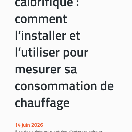
calorifique :
o
s
comment
t
r
l’installer et
a
v
l’utiliser pour
a
u
x
mesurer sa
d
e
consommation de
b
r
chauffage
i
c
o
l
a
14 juin 2026
g
Il y a des sujets qui n’ont rien d’extraordinaire au