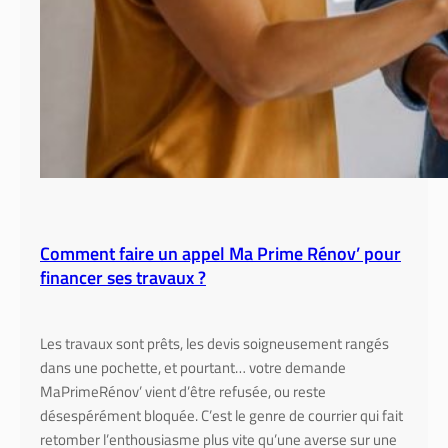
p
i
è
c
e
Comment faire un appel Ma Prime Rénov’ pour
financer ses travaux ?
Les travaux sont prêts, les devis soigneusement rangés
dans une pochette, et pourtant… votre demande
MaPrimeRénov’ vient d’être refusée, ou reste
désespérément bloquée. C’est le genre de courrier qui fait
retomber l’enthousiasme plus vite qu’une averse sur une