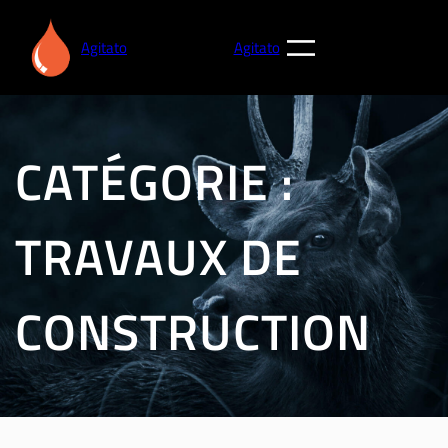
Aller
au
Agitato
Agitato
contenu
CATÉGORIE :
TRAVAUX DE
CONSTRUCTION