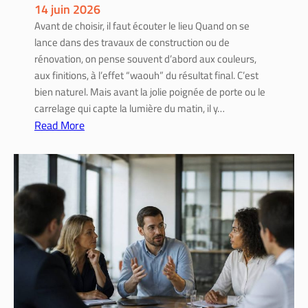
14 juin 2026
i
Avant de choisir, il faut écouter le lieu Quand on se
n
lance dans des travaux de construction ou de
s
rénovation, on pense souvent d’abord aux couleurs,
t
aux finitions, à l’effet “waouh” du résultat final. C’est
a
bien naturel. Mais avant la jolie poignée de porte ou le
l
carrelage qui capte la lumière du matin, il y…
l
Read More
e
:
r
C
e
o
t
n
l
s
’
t
u
r
t
u
i
c
l
t
i
i
s