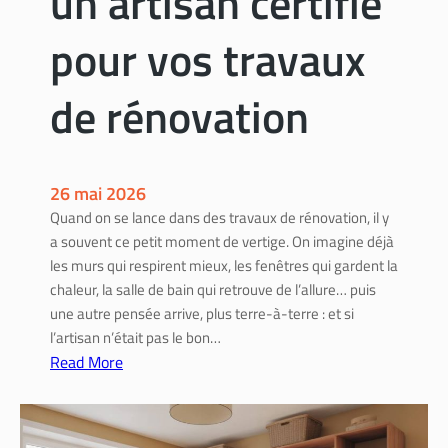
un artisan certifié
e
r
:
e
pour vos travaux
c
i
o
n
de rénovation
m
t
m
é
e
r
n
i
26 mai 2026
t
e
Quand on se lance dans des travaux de rénovation, il y
e
u
a souvent ce petit moment de vertige. On imagine déjà
n
r
les murs qui respirent mieux, les fenêtres qui gardent la
b
chaleur, la salle de bain qui retrouve de l’allure… puis
é
une autre pensée arrive, plus terre-à-terre : et si
n
l’artisan n’était pas le bon…
é
Read More
f
:
i
A
c
n
i