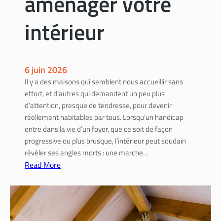
aménager votre
m
s
a
o
intérieur
t
m
é
m
r
a
i
t
6 juin 2026
a
i
Il y a des maisons qui semblent nous accueillir sans
u
o
effort, et d’autres qui demandent un peu plus
x
n
d’attention, presque de tendresse, pour devenir
c
d
réellement habitables par tous. Lorsqu’un handicap
h
e
entre dans la vie d’un foyer, que ce soit de façon
o
c
progressive ou plus brusque, l’intérieur peut soudain
i
h
révéler ses angles morts : une marche…
s
a
Read More
i
u
:
r
f
A
p
f
d
o
a
a
u
g