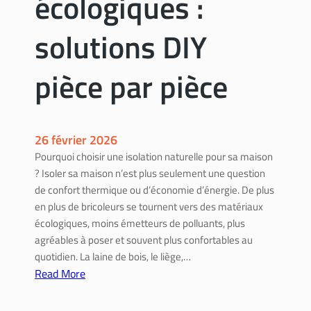
écologiques :
n
t
solutions DIY
é
l
pièce par pièce
e
c
t
r
26 février 2026
i
Pourquoi choisir une isolation naturelle pour sa maison
q
? Isoler sa maison n’est plus seulement une question
u
de confort thermique ou d’économie d’énergie. De plus
e
en plus de bricoleurs se tournent vers des matériaux
s
écologiques, moins émetteurs de polluants, plus
o
agréables à poser et souvent plus confortables au
i
quotidien. La laine de bois, le liège,…
‑
Read More
m
:
ê
I