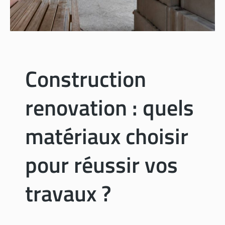
l
o
r
i
f
i
Construction
q
u
renovation : quels
e
:
c
matériaux choisir
o
m
pour réussir vos
m
e
travaux ?
n
t
l
’