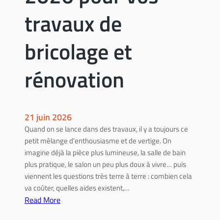
t
travaux de
r
e
bricolage et
p
r
rénovation
i
s
e
e
21 juin 2026
s
Quand on se lance dans des travaux, il y a toujours ce
t
petit mélange d’enthousiasme et de vertige. On
r
imagine déjà la pièce plus lumineuse, la salle de bain
g
plus pratique, le salon un peu plus doux à vivre… puis
e
viennent les questions très terre à terre : combien cela
a
va coûter, quelles aides existent,…
v
Read More
a
:
n