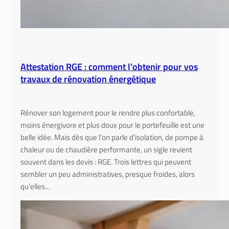
r
t
i
a
a
i
u
l
x
l
Attestation RGE : comment l’obtenir pour vos
é
é
travaux de rénovation énergétique
c
o
l
Rénover son logement pour le rendre plus confortable,
o
moins énergivore et plus doux pour le portefeuille est une
g
belle idée. Mais dès que l’on parle d’isolation, de pompe à
i
chaleur ou de chaudière performante, un sigle revient
q
souvent dans les devis : RGE. Trois lettres qui peuvent
u
sembler un peu administratives, presque froides, alors
e
qu’elles…
s
:
s
o