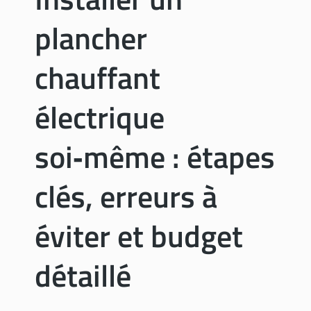
e
m
r
plancher
o
é
t
n
a
chauffant
o
b
v
l
électrique
a
e
t
m
i
soi‑même : étapes
u
o
r
n
a
clés, erreurs à
l
:
éviter et budget
g
a
détaillé
i
n
d
e