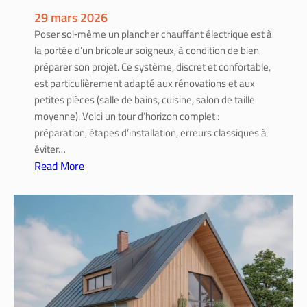
p
29 mars 2026
l
Poser soi‑même un plancher chauffant électrique est à
a
la portée d’un bricoleur soigneux, à condition de bien
c
préparer son projet. Ce système, discret et confortable,
e
est particulièrement adapté aux rénovations et aux
,
petites pièces (salle de bains, cuisine, salon de taille
m
moyenne). Voici un tour d’horizon complet :
a
préparation, étapes d’installation, erreurs classiques à
t
éviter…
é
Read More
r
:
i
I
a
n
u
s
x
t
e
a
t
l
é
l