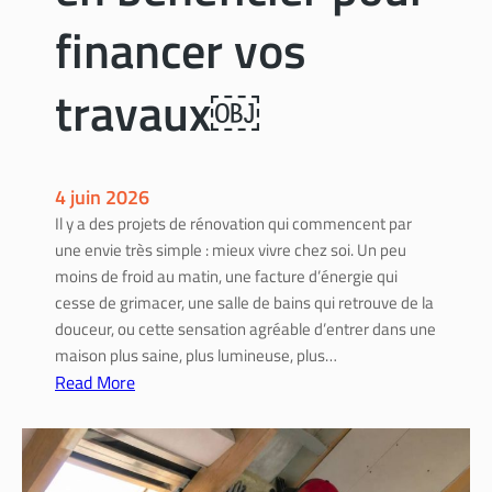
i
financer vos
c
a
travaux￼
p
:
s
o
4 juin 2026
l
Il y a des projets de rénovation qui commencent par
u
une envie très simple : mieux vivre chez soi. Un peu
t
moins de froid au matin, une facture d’énergie qui
i
cesse de grimacer, une salle de bains qui retrouve de la
o
douceur, ou cette sensation agréable d’entrer dans une
n
maison plus saine, plus lumineuse, plus…
s
Read More
e
:
t
A
é
i
t
d
a