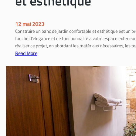
et esthétique
e
j
v
a
é
r
12 mai 2023
m
d
Construire un banc de jardin confortable et esthétique est un pr
a
i
touche d’élégance et de fonctionnalité à votre espace extérieur
t
n
réaliser ce projet, en abordant les matériaux nécessaires, les t
é
Read More
r
:
i
C
a
o
u
n
x
s
n
t
é
r
c
u
e
i
s
r
s
e
a