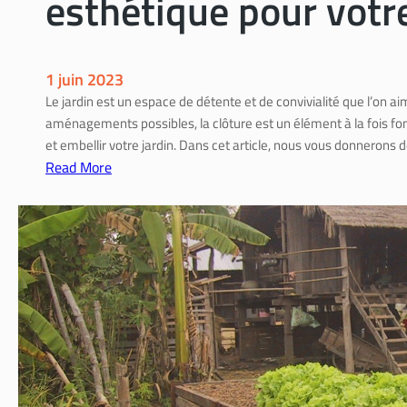
esthétique pour votre
1 juin 2023
Le jardin est un espace de détente et de convivialité que l’on 
aménagements possibles, la clôture est un élément à la fois fon
et embellir votre jardin. Dans cet article, nous vous donnerons 
Read More
:
C
o
n
s
t
r
u
i
r
e