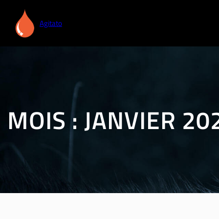
Aller
au
Agitato
contenu
MOIS :
JANVIER 20