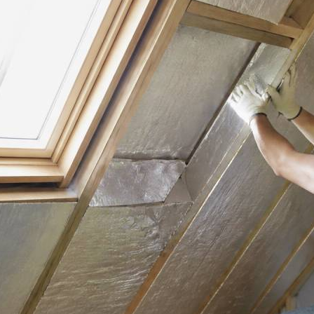
Rénover son logement, c’est souvent un
projet que l’on porte longtemps avant
d’oser ouvrir le premier dossier. Une
chaudière qui fatigue, des fenêtres qui
laissent entrer le froid, une maison
difficile à chauffer… Et puis vient la
question, parfois un peu intimidante :
comment contacter MaPrimeRénov’ et
obtenir une aide pour ses travaux ? La
bonne…