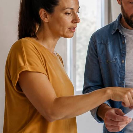
pochette, et pourtant… votre demande
MaPrimeRénov’ vient d’être refusée, ou
reste désespérément bloquée. C’est le
genre de courrier qui fait retomber
l’enthousiasme plus vite qu’une averse
sur une terrasse fraîchement nettoyée.
Pas de panique. Un refus n’est pas
toujours définitif, et une absence de
réponse…