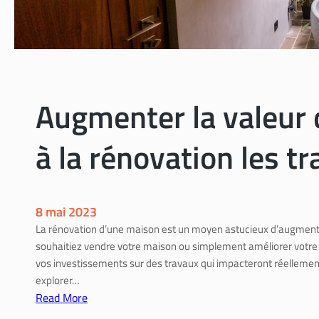
u
i
n
r
b
e
a
s
n
,
c
é
Augmenter la valeur 
d
t
e
a
à la rénovation les tr
j
p
a
e
r
s
d
e
8 mai 2023
i
t
La rénovation d’une maison est un moyen astucieux d’augmente
n
a
souhaitiez vendre votre maison ou simplement améliorer votre ca
c
v
vos investissements sur des travaux qui impacteront réellement l
o
a
explorer…
n
n
Read More
f
t
:
o