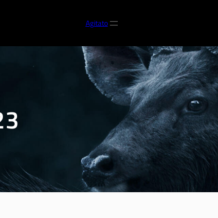
Agitato
23