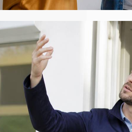
Audit énergétique RGE :
comment choisir un
professionnel certifié pour vos
travaux de rénovation
énergétique
Rénover une maison pour la rendre plus
confortable et moins gourmande en
énergie commence souvent par une
étape que l’on aimerait parfois sauter :
l’audit énergétique. Sur le papier, le mot
semble un peu sérieux, presque
administratif. Pourtant, bien réalisé, cet
audit devient une véritable feuille de