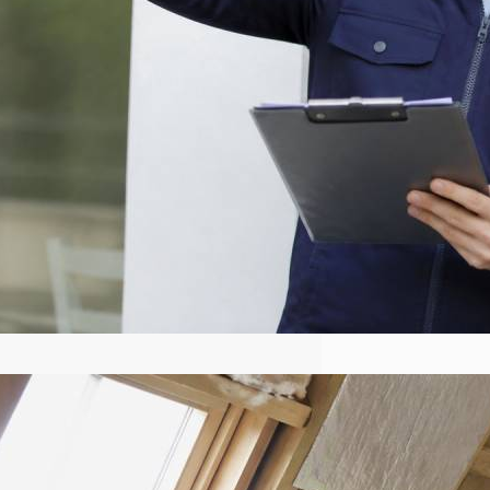
route. Il permet de comprendre où s’en
vont…
Contacter ma prime renov : les
démarches pour obtenir une aide
à la rénovation