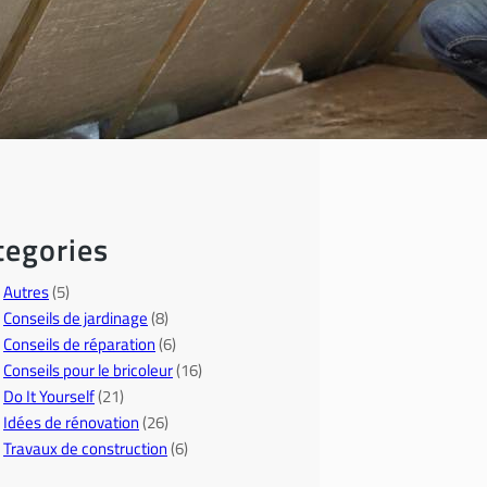
tegories
Autres
(5)
Conseils de jardinage
(8)
Conseils de réparation
(6)
Conseils pour le bricoleur
(16)
Do It Yourself
(21)
Idées de rénovation
(26)
Travaux de construction
(6)