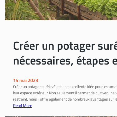
u
n
e
c
l
ô
Créer un potager sur
t
u
nécessaires, étapes 
r
e
s
o
14 mai 2023
l
Créer un potager surélevé est une excellente idée pour les amate
i
leur espace extérieur. Non seulement il permet de cultiver une 
d
restreint, mais il offre également de nombreux avantages sur le
e
Read More
e
:
t